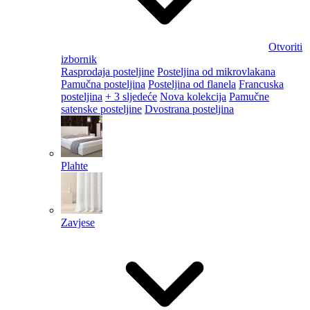
Otvoriti
izbornik
Rasprodaja posteljine
Posteljina od mikrovlakana
Pamučna posteljina
Posteljina od flanela
Francuska
posteljina
+ 3 sljedeće
Nova kolekcija
Pamučne
satenske posteljine
Dvostrana posteljina
Plahte
Zavjese