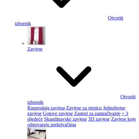
Otvoriti
izbornik
Zavjese
Otvoriti
izbornik
Rasprodaja zavjesa
Zavjese za sjenicu
Jednobojne
zavjese
Gotove zavjese
Zastori za zamračivanje
+ 3
sljedeće
Skandinavske zavjese
3D zavjese
Zavjese koje
odgovaraju prekrivačima