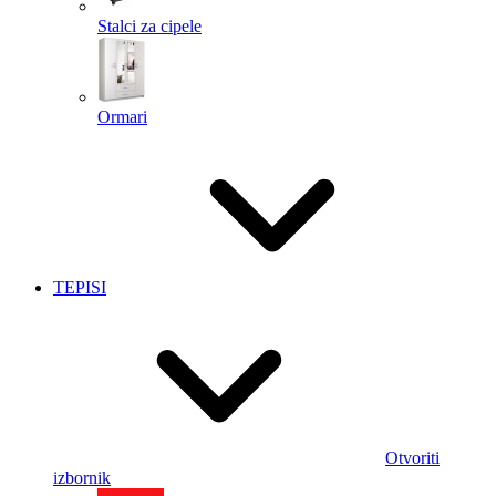
Stalci za cipele
Ormari
TEPISI
Otvoriti
izbornik