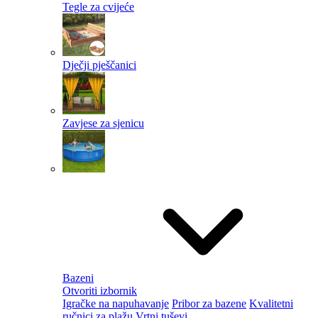
Tegle za cvijeće
Dječji pješčanici
Zavjese za sjenicu
Bazeni
Otvoriti izbornik
Igračke na napuhavanje
Pribor za bazene
Kvalitetni
ručnici za plažu
Vrtni tuševi