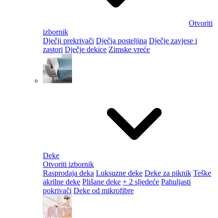
Otvoriti
izbornik
Dječji prekrivači
Dječja posteljina
Dječje zavjese i
zastori
Dječje dekice
Zimske vreće
Deke
Otvoriti izbornik
Rasprodaja deka
Luksuzne deke
Deke za piknik
Teške
akrilne deke
Plišane deke
+ 2 sljedeće
Pahuljasti
pokrivači
Deke od mikrofibre