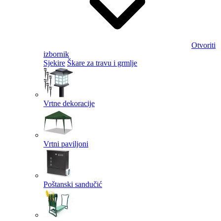
Otvoriti
izbornik
Sjekire
Škare za travu i grmlje
Vrtne dekoracije
Vrtni paviljoni
Poštanski sandučić