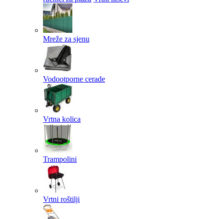
Mreže za sjenu
Vodootporne cerade
Vrtna kolica
Trampolini
Vrtni roštilji