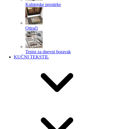
Kuhinjske prostirke
Otirači
Tepisi za dnevni boravak
KUĆNI TEKSTIL