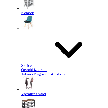
Komode
Stolice
Otvoriti izbornik
Taburei
Blagovaonske stolice
Vješalice i stalci