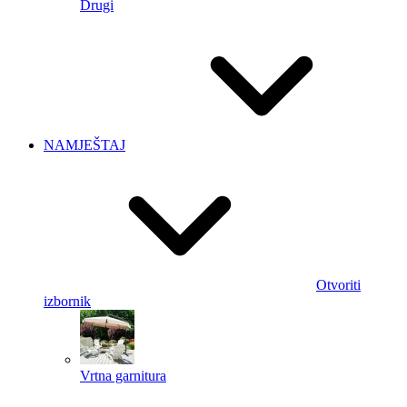
Drugi
NAMJEŠTAJ
Otvoriti
izbornik
Vrtna garnitura