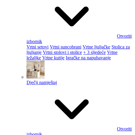
Otvoriti
izbornik
Vrtni setovi
Vrtni suncobrani
Vrtne ljuljačke
Stolica za
ljuljanje
Vrtni stolovi i stolice
+ 3 sljedeće
Vrtne
ležaljke
Vrtne kutije
Igračke na napuhavanje
Dječji namještaj
Otvoriti
izbornik