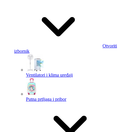
Otvoriti
izbornik
Ventilatori i klima uređaji
Putna prtljaga i pribor