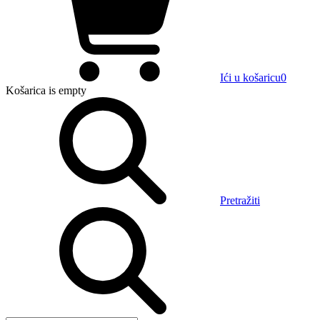
Ići u košaricu
0
Košarica
is empty
Pretražiti