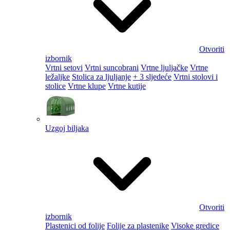
Otvoriti
izbornik
Vrtni setovi
Vrtni suncobrani
Vrtne ljuljačke
Vrtne
ležaljke
Stolica za ljuljanje
+ 3 sljedeće
Vrtni stolovi i
stolice
Vrtne klupe
Vrtne kutije
Uzgoj biljaka
Otvoriti
izbornik
Plastenici od folije
Folije za plastenike
Visoke gredice