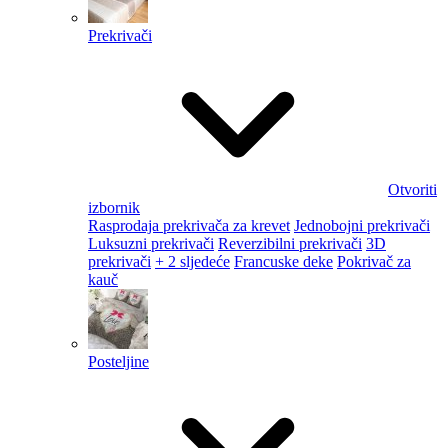
Prekrivači
Otvoriti
izbornik
Rasprodaja prekrivača za krevet
Jednobojni prekrivači
Luksuzni prekrivači
Reverzibilni prekrivači
3D
prekrivači
+ 2 sljedeće
Francuske deke
Pokrivač za
kauč
Posteljine