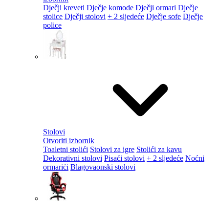
Dječji kreveti
Dječje komode
Dječji ormari
Dječje
stolice
Dječji stolovi
+ 2 sljedeće
Dječje sofe
Dječje
police
Stolovi
Otvoriti izbornik
Toaletni stolići
Stolovi za igre
Stolići za kavu
Dekorativni stolovi
Pisaći stolovi
+ 2 sljedeće
Noćni
ormarići
Blagovaonski stolovi