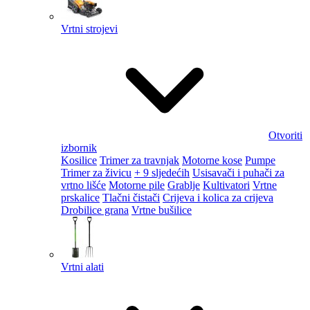
Vrtni strojevi
Otvoriti
izbornik
Kosilice
Trimer za travnjak
Motorne kose
Pumpe
Trimer za živicu
+ 9 sljedećih
Usisavači i puhači za
vrtno lišće
Motorne pile
Grablje
Kultivatori
Vrtne
prskalice
Tlačni čistači
Crijeva i kolica za crijeva
Drobilice grana
Vrtne bušilice
Vrtni alati