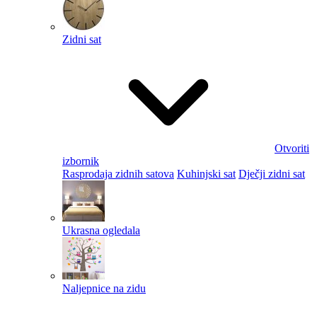
Zidni sat
Otvoriti
izbornik
Rasprodaja zidnih satova
Kuhinjski sat
Dječji zidni sat
Ukrasna ogledala
Naljepnice na zidu