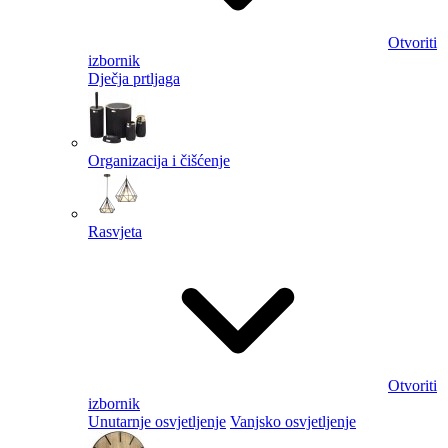
Otvoriti
izbornik
Dječja prtljaga
Organizacija i čišćenje
Rasvjeta
Otvoriti
izbornik
Unutarnje osvjetljenje
Vanjsko osvjetljenje