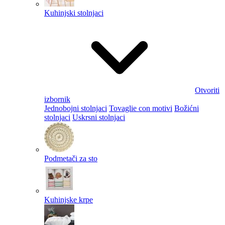
Kuhinjski stolnjaci
Otvoriti
izbornik
Jednobojni stolnjaci
Tovaglie con motivi
Božićni
stolnjaci
Uskrsni stolnjaci
Podmetači za sto
Kuhinjske krpe