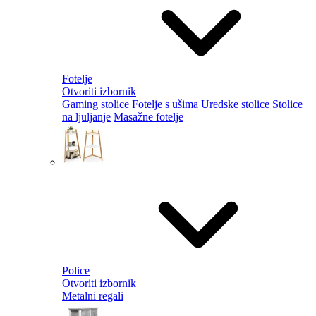
Fotelje
Otvoriti izbornik
Gaming stolice
Fotelje s ušima
Uredske stolice
Stolice
na ljuljanje
Masažne fotelje
Police
Otvoriti izbornik
Metalni regali